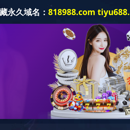
产品展示
工程案列
产品优势