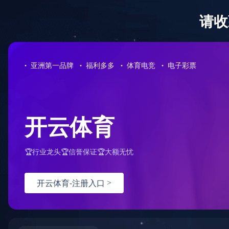
欢迎来到MK平台官网。咨询热线：400-8228-286
首页
企业概况
新闻中心