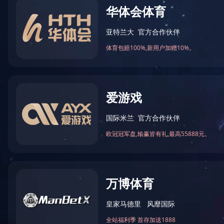
企业概况
生产设
ABOUT US
公司简介
领导寄语
上一篇：
车
企业文化
下一篇：
车
远瑞资质